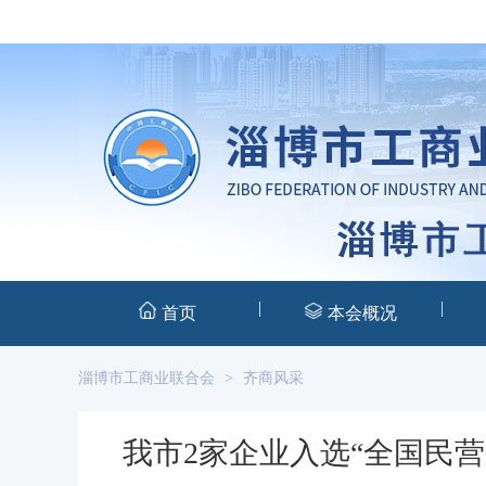
|
|
首页
本会概况
淄博市工商业联合会
>
齐商风采
我市2家企业入选“全国民