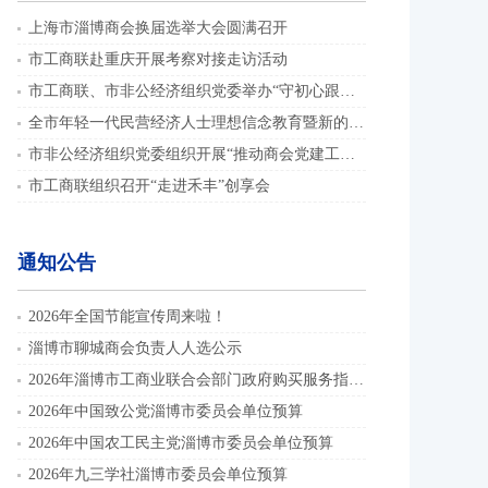
上海市淄博商会换届选举大会圆满召开
市工商联赴重庆开展考察对接走访活动
市工商联、市非公经济组织党委举办“守初心跟党走 践使命启新程”演讲比赛
全市年轻一代民营经济人士理想信念教育暨新的社会阶层人士联谊组织骨干培训班举办
市非公经济组织党委组织开展“推动商会党建工作提质增效”主题党日活动
市工商联组织召开“走进禾丰”创享会
通知公告
2026年全国节能宣传周来啦！
淄博市聊城商会负责人人选公示
2026年淄博市工商业联合会部门政府购买服务指导性目录
2026年中国致公党淄博市委员会单位预算
2026年中国农工民主党淄博市委员会单位预算
2026年九三学社淄博市委员会单位预算