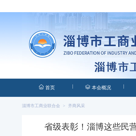
|
|
首页
本会概况
淄博市工商业联合会
>
齐商风采
省级表彰！淄博这些民