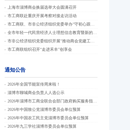
上海市淄博商会换届选举大会圆满召开
市工商联赴重庆开展考察对接走访活动
市工商联、市非公经济组织党委举办“守初心跟党走 践使命启新程”演讲比赛
全市年轻一代民营经济人士理想信念教育暨新的社会阶层人士联谊组织骨干培训班举办
市非公经济组织党委组织开展“推动商会党建工作提质增效”主题党日活动
市工商联组织召开“走进禾丰”创享会
通知公告
2026年全国节能宣传周来啦！
淄博市聊城商会负责人人选公示
2026年淄博市工商业联合会部门政府购买服务指导性目录
2026年中国致公党淄博市委员会单位预算
2026年中国农工民主党淄博市委员会单位预算
2026年九三学社淄博市委员会单位预算