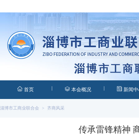
|
|
首页
本会概况
新闻中
淄博市工商业联合会
>
齐商风采
传承雷锋精神 