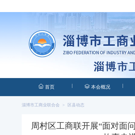
|
|
首页
本会概况
淄博市工商业联合会
>
区县动态
周村区工商联开展“面对面问