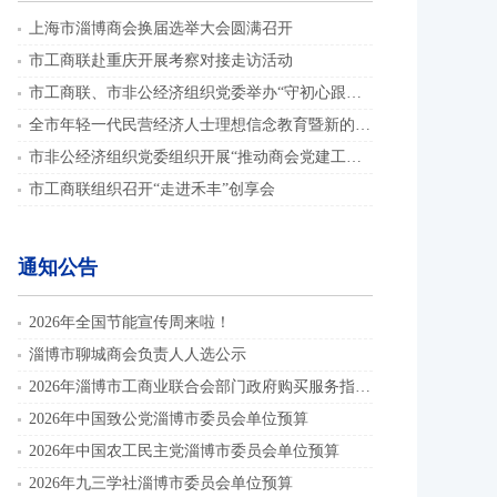
上海市淄博商会换届选举大会圆满召开
市工商联赴重庆开展考察对接走访活动
市工商联、市非公经济组织党委举办“守初心跟党走 践使命启新程”演讲比赛
全市年轻一代民营经济人士理想信念教育暨新的社会阶层人士联谊组织骨干培训班举办
市非公经济组织党委组织开展“推动商会党建工作提质增效”主题党日活动
市工商联组织召开“走进禾丰”创享会
通知公告
2026年全国节能宣传周来啦！
淄博市聊城商会负责人人选公示
2026年淄博市工商业联合会部门政府购买服务指导性目录
2026年中国致公党淄博市委员会单位预算
2026年中国农工民主党淄博市委员会单位预算
2026年九三学社淄博市委员会单位预算