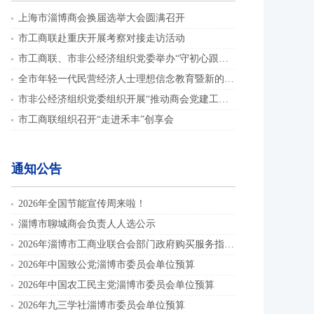
上海市淄博商会换届选举大会圆满召开
市工商联赴重庆开展考察对接走访活动
市工商联、市非公经济组织党委举办“守初心跟党走 践使命启新程”演讲比赛
全市年轻一代民营经济人士理想信念教育暨新的社会阶层人士联谊组织骨干培训班举办
市非公经济组织党委组织开展“推动商会党建工作提质增效”主题党日活动
市工商联组织召开“走进禾丰”创享会
通知公告
2026年全国节能宣传周来啦！
淄博市聊城商会负责人人选公示
2026年淄博市工商业联合会部门政府购买服务指导性目录
2026年中国致公党淄博市委员会单位预算
2026年中国农工民主党淄博市委员会单位预算
2026年九三学社淄博市委员会单位预算