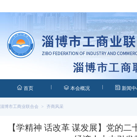
|
|
首页
本会概况
新闻中
淄博市工商业联合会
>
齐商风采
【学精神 话改革 谋发展】党的